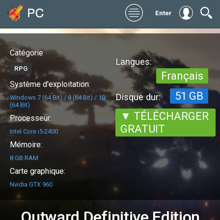
Enter
Catégorie
Langues:
RPG
Français
Système d'exploitation:
51 GB
Disque dur:
Windows 7 (64 Bit) / 8 (64 Bit) / 10
(64 Bit)
▼ TÉLÉCHARGER
Processeur:
GRATUIT
Intel Core i5-2400
Mémoire:
8 GB RAM
Carte graphique:
Nvidia GTX 960
Outward Definitive Edition