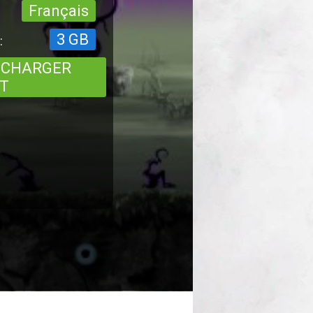
Français
3 GB
:
ÉCHARGER
T