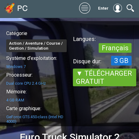
Enter
Catégorie
Langues:
Action / Aventure / Course /
Français
Gestion / Simulation
Système d'exploitation:
3 GB
Disque dur:
Windows 7
▼ TÉLÉCHARGER
Processeur:
GRATUIT
Dual core CPU 2.4 GHz
Mémoire:
4 GB RAM
Carte graphique:
GeForce GTS 450-class (Intel HD
4000)
Euro Truck Simulator 2