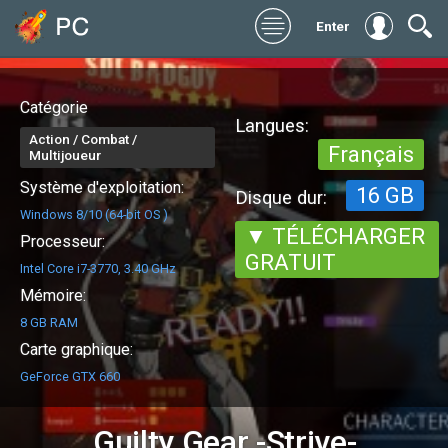
Enter
Catégorie
Langues:
Action / Combat /
Français
Multijoueur
Système d'exploitation:
16 GB
Disque dur:
Windows 8/10 (64-bit OS )
▼ TÉLÉCHARGER
Processeur:
GRATUIT
Intel Core i7-3770, 3.40 GHz
Mémoire:
8 GB RAM
Carte graphique:
GeForce GTX 660
Guilty Gear -Strive-