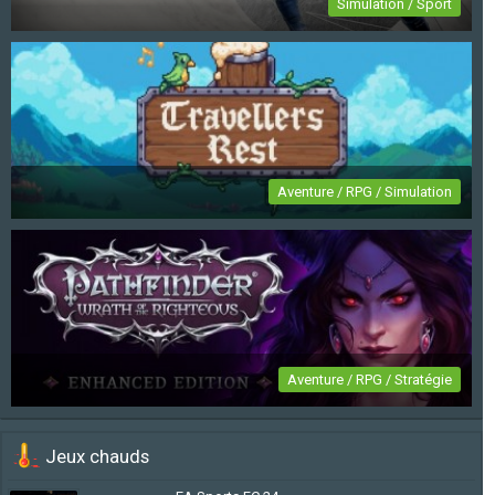
Simulation / Sport
FIFA 23
Aventure / RPG / Simulation
Travellers Rest
Aventure / RPG / Stratégie
Pathfinder: Wrath of the Righteous Enhanced
Jeux chauds
Edition