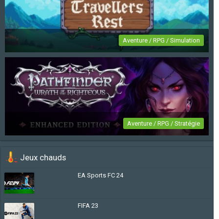
Aventure / RPG / Simulation
Travellers Rest
Aventure / RPG / Stratégie
Pathfinder: Wrath of the Righteous Enhanced
Jeux chauds
Edition
EA Sports FC 24
FIFA 23