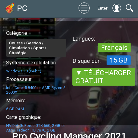
Enter
Catégorie
Langues:
Course / Gestion /
Français
Simulation / Sport /
Stratégie
15 GB
Disque dur:
Système d'exploitation:
Windows 10 (64-bit)
▼ TÉLÉCHARGER
Processeur:
GRATUIT
Intel Core i5-8400 or AMD Ryzen 5
2600X
Mémoire:
6 GB RAM
Carte graphique:
NVIDIA GeForce GTX 660, 2 GB or
AMD Radeon HD 7870, 2 GB
Pro Cycling Manager 2021