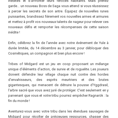
inédites et d'affronter leurs féroces habitants. Mais prenez
garde... un nouveau Boss de Saga vous attend si vous réussissez
à percer les secrets de son antre. Équipez de nouvelles runes
puissantes, brandissez fièrement vos nouvelles armes et armures
et mettez à profit vos nouveaux talents de nageur pour relever ces
nouveaux défis et remporter les récompenses de cette saison
inédite !
Enfin, célébrez la fin de l'année avec notre événement de Yule à
durée limitée, du 14 décembre au 3 janvier, pour débloquer des
Cosmétiques, un compagnon et bien plus encore !
Tribes of Midgard est un jeu en coop proposant un mélange
unique d'éléments d'action, de survie et de roguelite. Les joueurs
doivent défendre leur village chaque nuit contre des hordes
d'envahisseurs, des esprits meurtriers et des brutes
gigantesques, qui menacent de détruire la pousse d'Yggdrasil,
l'arbre sacré que vous avez juré de protéger. C'est seulement en y
parvenant que vous et votre tribu pourrez empêcher Ragnarök : la
fin du monde !
Aventurez-vous avec votre tribu dans les étendues sauvages de
Midgard pour récolter de précieuses ressources, chasser des