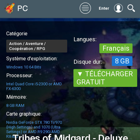
Enter
Catégorie
Langues:
Action / Aventure /
Français
Coopération / RPG
Système d'exploitation:
8 GB
Disque dur:
Windows 10 64 Bits
▼ TÉLÉCHARGER
Processeur:
GRATUIT
Intel Quad Core i5-2300 or AMD
FX-6300
Mémoire:
8 GB RAM
Carte graphique:
Nvidia GeForce GTX 780 Ti/970
(High Settings) and 1070 (Ultra
Settings) or AMD R9 290/AMD
Tribes of Midgard - Deluxe
RX480