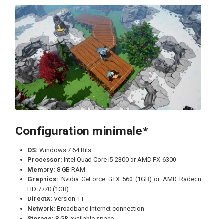
Configuration minimale*
OS:
Windows 7 64 Bits
Processor:
Intel Quad Core i5-2300 or AMD FX-6300
Memory:
8 GB RAM
Graphics:
Nvidia GeForce GTX 560 (1GB) or AMD Radeon
HD 7770 (1GB)
DirectX:
Version 11
Network:
Broadband Internet connection
Storage:
8 GB available space