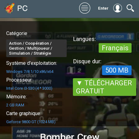
Enter
Catégorie
Langues:
Action / Coopération /
Français
Gestion / Multijoueur /
Simulation / Stratégie
Disque dur:
Système d'exploitation:
500 MB
Windows 7/8.1/10 x86/x64
Processeur:
▼ TÉLÉCHARGER
Intel Core i3-530 (4 * 3000)
GRATUIT
Mémoire:
2 GB RAM
Carte graphique:
Geforce 9800 GT (1024 MB)
Bomber Crew